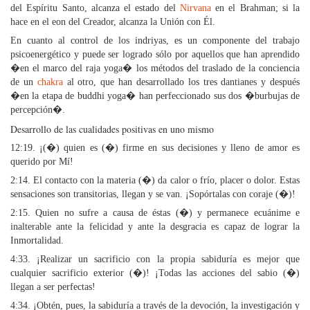
del Espíritu Santo, alcanza el estado del
Nirvana
en el Brahman; si la
hace en el eon del Creador, alcanza la Unión con Él.
En cuanto al control de los indriyas, es un componente del trabajo
psicoenergético y puede ser logrado sólo por aquellos que han aprendido
�en el marco del raja yoga� los métodos del traslado de la conciencia
de un
chakra
al otro, que han desarrollado los tres dantianes y después
�en la etapa de buddhi yoga� han perfeccionado sus dos �burbujas de
percepción�.
Desarrollo de las cualidades positivas en uno mismo
12:19. ¡(�) quien es (�) firme en sus decisiones y lleno de amor es
querido por Mí!
2:14. El contacto con la materia (�) da calor o frío, placer o dolor. Estas
sensaciones son transitorias, llegan y se van. ¡Sopórtalas con coraje (�)!
2:15. Quien no sufre a causa de éstas (�) y permanece ecuánime e
inalterable ante la felicidad y ante la desgracia es capaz de lograr la
Inmortalidad.
4:33. ¡Realizar un sacrificio con la propia sabiduría es mejor que
cualquier sacrificio exterior (�)! ¡Todas las acciones del sabio (�)
llegan a ser perfectas!
4:34. ¡Obtén, pues, la sabiduría a través de la devoción, la investigación y