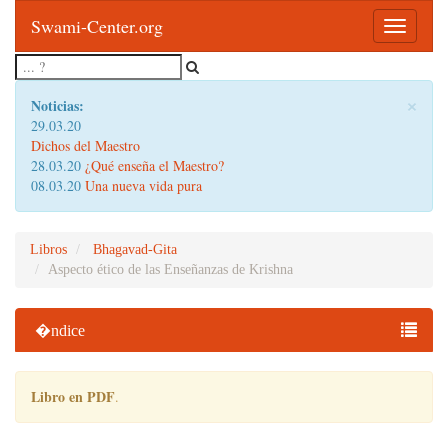
Swami-Center.org
Toggle
navigatio
×
Noticias:
29.03.20
Dichos del Maestro
28.03.20
¿Qué enseña el Maestro?
08.03.20
Una nueva vida pura
Libros
Bhagavad-Gita
Aspecto ético de las Enseñanzas de Krishna
�ndice
Libro en PDF
.