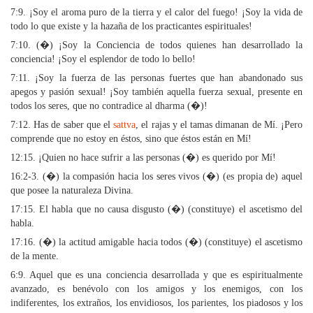
7:9. ¡Soy el aroma puro de la tierra y el calor del fuego! ¡Soy la vida de
todo lo que existe y la hazaña de los practicantes espirituales!
7:10. (�) ¡Soy la Conciencia de todos quienes han desarrollado la
conciencia! ¡Soy el esplendor de todo lo bello!
7:11. ¡Soy la fuerza de las personas fuertes que han abandonado sus
apegos y pasión sexual! ¡Soy también aquella fuerza sexual, presente en
todos los seres, que no contradice al dharma (�)!
7:12. Has de saber que el
sattva
, el rajas y el tamas dimanan de Mí. ¡Pero
comprende que no estoy en éstos, sino que éstos están en Mí!
12:15. ¡Quien no hace sufrir a las personas (�) es querido por Mí!
16:2-3. (�) la compasión hacia los seres vivos (�) (es propia de) aquel
que posee la naturaleza Divina.
17:15. El habla que no causa disgusto (�) (constituye) el ascetismo del
habla.
17:16. (�) la actitud amigable hacia todos (�) (constituye) el ascetismo
de la mente.
6:9. Aquel que es una conciencia desarrollada y que es espiritualmente
avanzado, es benévolo con los amigos y los enemigos, con los
indiferentes, los extraños, los envidiosos, los parientes, los piadosos y los