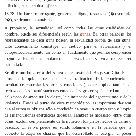
aflicción, se denomina rajásico.
18:28. Un hacedor arrogante, grosero, maligno, testarudo, (�) sombrío
(�), se denomina tamásico.
A propósito, la sexualidad, así como todas las otras cualidades del
hombre, puede ser diferenciada según las
gunas
. En otras palabras, los
representantes de cada guna poseen la sexualidad propia de esta guna.
Este conocimiento constituye un motivo para el autoanálisis y el
autoperfeccionamiento, así como un fundamento que permite comprender
mejor a los demás. Solamente la sexualidad sáttvica merece ser
estimulada.
Se dice mucho acerca del sattva en el texto del Bhagavad-Gita. Es la
armonía, la quietud de la mente, la refinación de la conciencia, la
facultad de controlar las propias emociones (lo que implica también el
rechazo de las manifestaciones emocionales groseras), la predominancia
del estado de amor sutil y alegre, la eliminación del egocentrismo y de la
violencia. Desde el punto de vista metodológico, es importante destacar
que el sattva se obtiene sólo a condición de tener un cuerpo sano y limpio
de las inclusiones energéticas groseras. También es necesario, entre otras
cosas, excluir completamente de la nutrición los platos hechos de carne o
pescado. El sattva puede ser sólido solamente en la persona que ha
cubierto la etapa de chatria, que ha desarrollado la energía, el poder