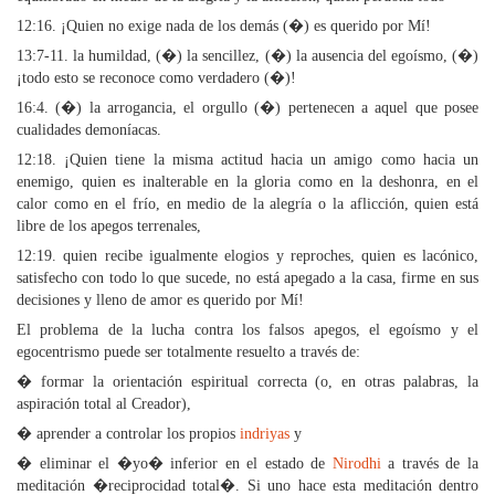
12:16. ¡Quien no exige nada de los demás (�) es querido por Mí!
13:7-11. la humildad, (�) la sencillez, (�) la ausencia del egoísmo, (�)
¡todo esto se reconoce como verdadero (�)!
16:4. (�) la arrogancia, el orgullo (�) pertenecen a aquel que posee
cualidades demoníacas.
12:18. ¡Quien tiene la misma actitud hacia un amigo como hacia un
enemigo, quien es inalterable en la gloria como en la deshonra, en el
calor como en el frío, en medio de la alegría o la aflicción, quien está
libre de los apegos terrenales,
12:19. quien recibe igualmente elogios y reproches, quien es lacónico,
satisfecho con todo lo que sucede, no está apegado a la casa, firme en sus
decisiones y lleno de amor es querido por Mí!
El problema de la lucha contra los falsos apegos, el egoísmo y el
egocentrismo puede ser totalmente resuelto a través de:
� formar la orientación espiritual correcta (o, en otras palabras, la
aspiración total al Creador),
� aprender a controlar los propios
indriyas
y
� eliminar el �yo� inferior en el estado de
Nirodhi
a través de la
meditación �reciprocidad total�. Si uno hace esta meditación dentro