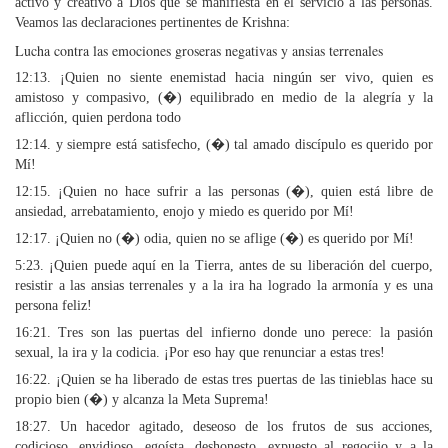
activo y creativo a Dios que se manifiesta en el servicio a las personas.
Veamos las declaraciones pertinentes de Krishna:
Lucha contra las emociones groseras negativas y ansias terrenales
12:13. ¡Quien no siente enemistad hacia ningún ser vivo, quien es
amistoso y compasivo, (�) equilibrado en medio de la alegría y la
aflicción, quien perdona todo
12:14. y siempre está satisfecho, (�) tal amado discípulo es querido por
Mí!
12:15. ¡Quien no hace sufrir a las personas (�), quien está libre de
ansiedad, arrebatamiento, enojo y miedo es querido por Mí!
12:17. ¡Quien no (�) odia, quien no se aflige (�) es querido por Mí!
5:23. ¡Quien puede aquí en la Tierra, antes de su liberación del cuerpo,
resistir a las ansias terrenales y a la ira ha logrado la armonía y es una
persona feliz!
16:21. Tres son las puertas del infierno donde uno perece: la pasión
sexual, la ira y la codicia. ¡Por eso hay que renunciar a estas tres!
16:22. ¡Quien se ha liberado de estas tres puertas de las tinieblas hace su
propio bien (�) y alcanza la Meta Suprema!
18:27. Un hacedor agitado, deseoso de los frutos de sus acciones,
codicioso, envidioso, egoísta, deshonesto, expuesto al regocijo y a la