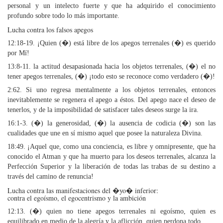
personal y un intelecto fuerte y que ha adquirido el conocimiento
profundo sobre todo lo más importante.
Lucha contra los falsos apegos
12:18-19. ¡Quien (�) está libre de los apegos terrenales (�) es querido
por Mí!
13:8-11. la actitud desapasionada hacia los objetos terrenales, (�) el no
tener apegos terrenales, (�) ¡todo esto se reconoce como verdadero (�)!
2:62. Si uno regresa mentalmente a los objetos terrenales, entonces
inevitablemente se regenera el apego a éstos. Del apego nace el deseo de
tenerlos, y de la imposibilidad de satisfacer tales deseos surge la ira.
16:1-3. (�) la generosidad, (�) la ausencia de codicia (�) son las
cualidades que une en sí mismo aquel que posee la naturaleza Divina.
18:49. ¡Aquel que, como una conciencia, es libre y omnipresente, que ha
conocido el Atman y que ha muerto para los deseos terrenales, alcanza la
Perfección Superior y la liberación de todas las trabas de su destino a
través del camino de renuncia!
Lucha contra las manifestaciones del �yo� inferior:
contra el egoísmo, el egocentrismo y la ambición
12:13. (�) quien no tiene apegos terrenales ni egoísmo, quien es
equilibrado en medio de la alegría y la aflicción, quien perdona todo