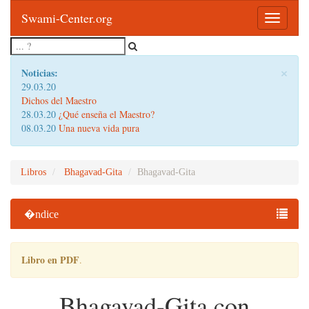
Swami-Center.org
Toggle
navigatio
×
Noticias:
29.03.20
Dichos del Maestro
28.03.20
¿Qué enseña el Maestro?
08.03.20
Una nueva vida pura
Libros
Bhagavad-Gita
Bhagavad-Gita
�ndice
Libro en PDF
.
Bhagavad-Gita con