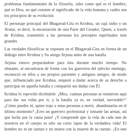
problemas fundamentales de la filosofía, tales como qué es el hombre,
qué es Dios, en qué consiste el significado de la vida humana y cuáles son
los principios de su evolución.
El personaje principal del Bhagavad-Gita es Krishna, un rajá indio y un
Avatar, es decir, la encarnación de una Parte del Creador, Quien, a través
de Krishna, transmitió a las personas los preceptos espirituales más
grandes.
Las verdades filosóficas se exponen en el Bhagavad-Gita en forma de un
diálogo entre Krishna y Su amigo Arjuna antes de una batalla.
Arjuna estuvo preparándose para ésta durante mucho tiempo. No
obstante, al encontrarse de frente con los guerreros del ejército enemigo,
reconoció en ellos a sus propios parientes y antiguos amigos, de modo
que, influenciado por Krishna, empezó a dudar acerca de su derecho a
participar en aquella batalla y compartió sus dudas con Él.
Krishna lo reprochó diciéndole: ¡Mira, cuántas personas se reunieron aquí
para dar sus vidas por ti, y la batalla ya es, en verdad, inevitable!
*
¿Cómo puedes tú, quien trajo a estas personas a morir, abandonarlas en el
último momento? ¡Eres un guerrero profesional y tomaste las armas, así
que lucha por la causa justa! ¡Y comprende que la vida de cada uno de
nosotros en el cuerpo es sólo un corto lapso de la verdadera vida! El
hombre no es un cuerpo y no muere con la muerte de su cuerpo. ¡En este