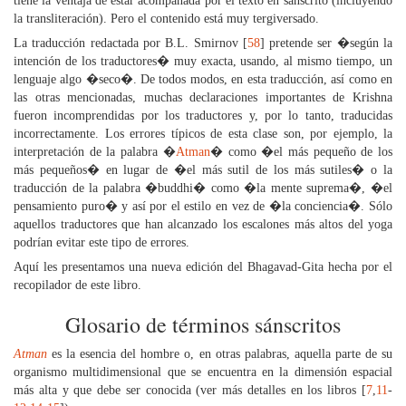
tiene la ventaja de estar acompañada por el texto en sánscrito (incluyendo
la transliteración). Pero el contenido está muy tergiversado.
La traducción redactada por B.L. Smirnov [
58
] pretende ser �según la
intención de los traductores� muy exacta, usando, al mismo tiempo, un
lenguaje algo �seco�. De todos modos, en esta traducción, así como en
las otras mencionadas, muchas declaraciones importantes de Krishna
fueron incomprendidas por los traductores y, por lo tanto, traducidas
incorrectamente. Los errores típicos de esta clase son, por ejemplo, la
interpretación de la palabra �
Atman
� como �el más pequeño de los
más pequeños� en lugar de �el más sutil de los más sutiles� o la
traducción de la palabra �buddhi� como �la mente suprema�, �el
pensamiento puro� y así por el estilo en vez de �la conciencia�. Sólo
aquellos traductores que han alcanzado los escalones más altos del yoga
podrían evitar este tipo de errores.
Aquí les presentamos una nueva edición del Bhagavad-Gita hecha por el
recopilador de este libro.
Glosario de términos sánscritos
Atman
es la esencia del hombre o, en otras palabras, aquella parte de su
organismo multidimensional que se encuentra en la dimensión espacial
más alta y que debe ser conocida (ver más detalles en los libros [
7
,
11
-