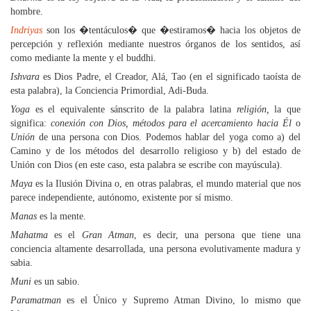
hombre.
Indriyas
son los �tentáculos� que �estiramos� hacia los objetos de
percepción y reflexión mediante nuestros órganos de los sentidos, así
como mediante la mente y el buddhi.
Ishvara
es Dios Padre, el Creador, Alá, Tao (en el significado taoísta de
esta palabra), la Conciencia Primordial, Adi-Buda.
Yoga
es el equivalente sánscrito de la palabra latina
religión,
la que
significa:
conexión con Dios, métodos para el acercamiento hacia Él
o
Unión
de una persona con Dios. Podemos hablar del yoga como a) del
Camino y de los métodos del desarrollo religioso y b) del estado de
Unión con Dios (en este caso, esta palabra se escribe con mayúscula).
Maya
es la Ilusión Divina o, en otras palabras, el mundo material que nos
parece independiente, autónomo, existente por sí mismo.
Manas
es la mente.
Mahatma
es el
Gran Atman
, es decir, una persona que tiene una
conciencia altamente desarrollada, una persona evolutivamente madura y
sabia.
Muni
es un sabio.
Paramatman
es el Único y Supremo Atman Divino, lo mismo que