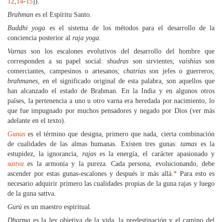
12
,
14
-
15
]).
Brahman
es el Espíritu Santo.
Buddhi yoga
es el sistema de los métodos para el desarrollo de la
conciencia posterior al
raja yoga.
Varnas
son los escalones evolutivos del desarrollo del hombre que
corresponden a su papel social:
shudras
son sirvientes;
vaishias
son
comerciantes, campesinos o artesanos;
chatrias
son jefes o guerreros;
brahmanes,
en el significado original de esta palabra, son aquellos que
han alcanzado el estado de Brahman. En la India y en algunos otros
países, la pertenencia a uno u otro varna era heredada por nacimiento, lo
que fue impugnado por muchos pensadores y negado por Dios (ver más
adelante en el texto).
Gunas
es el término que designa, primero que nada, cierta combinación
de cualidades de las almas humanas. Existen tres gunas:
tamas
es la
estupidez, la ignorancia,
rajas
es la energía, el carácter apasionado y
sattva
es la armonía y la pureza. Cada persona, evolucionando, debe
ascender por estas gunas-escalones y después ir más allá.
*
Para esto es
necesario adquirir primero las cualidades propias de la guna rajas y luego
de la guna sattva.
Gurú
es un maestro espiritual.
Dharma
es la ley objetiva de la vida, la predestinación y el camino del