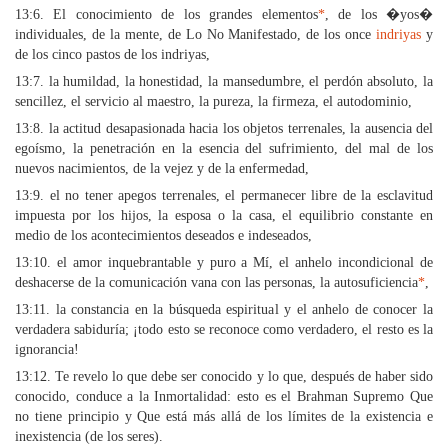
13:6. El conocimiento de los grandes elementos
*
, de los �yos�
individuales, de la mente, de Lo No Manifestado, de los once
indriyas
y
de los cinco pastos de los indriyas,
13:7. la humildad, la honestidad, la mansedumbre, el perdón absoluto, la
sencillez, el servicio al maestro, la pureza, la firmeza, el autodominio,
13:8. la actitud desapasionada hacia los objetos terrenales, la ausencia del
egoísmo, la penetración en la esencia del sufrimiento, del mal de los
nuevos nacimientos, de la vejez y de la enfermedad,
13:9. el no tener apegos terrenales, el permanecer libre de la esclavitud
impuesta por los hijos, la esposa o la casa, el equilibrio constante en
medio de los acontecimientos deseados e indeseados,
13:10. el amor inquebrantable y puro a Mí, el anhelo incondicional de
deshacerse de la comunicación vana con las personas, la autosuficiencia
*
,
13:11. la constancia en la búsqueda espiritual y el anhelo de conocer la
verdadera sabiduría; ¡todo esto se reconoce como verdadero, el resto es la
ignorancia!
13:12. Te revelo lo que debe ser conocido y lo que, después de haber sido
conocido, conduce a la Inmortalidad: esto es el Brahman Supremo Que
no tiene principio y Que está más allá de los límites de la existencia e
inexistencia (de los seres).