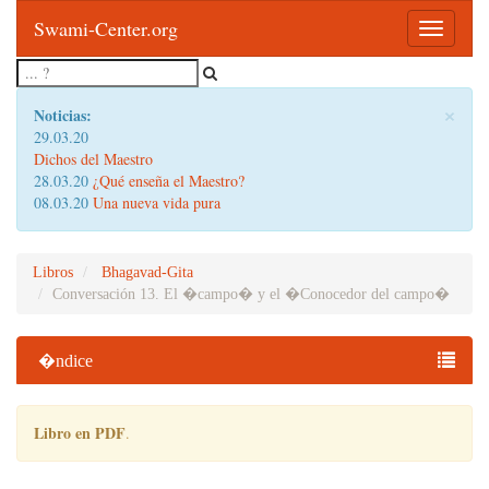
Swami-Center.org
Toggle
navigatio
×
Noticias:
29.03.20
Dichos del Maestro
28.03.20
¿Qué enseña el Maestro?
08.03.20
Una nueva vida pura
Libros
Bhagavad-Gita
Conversación 13. El �campo� y el �Conocedor del campo�
�ndice
Libro en PDF
.