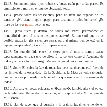
13:13. Sus manos, pies, ojos, cabezas y bocas están por todas partes. Es
omnisciente y mora en el mundo abrazando todo.
13:14. ¡Posee todas las sensaciones, pero no tiene los órganos de los
sentidos! ¡No tiene ningún apego, pero sostiene a todos los seres! ¡Es
libre de las tres
gunas
, pero las usa!
13:15. ¡Está fuera y dentro de todos los seres! ¡Permanece en
tranquilidad, pero al mismo tiempo es activo! ¡Es tan sutil que no es
posible atraparlo! ¡Está siempre cerca, pero al mismo tiempo está en la
lejanía inexpresable! ¡Así es Él, imperecedero!
13:16. No está dividido entre los seres, pero al mismo tiempo existe
separadamente en cada uno de ellos. Él se conoce como el Ayudante de
todos y abraza a todos Consigo Mismo dirigiéndoles en su desarrollo.
13:17. Sobre Él, sobre la Luz de todas las luces, se dice que está fuera de
los límites de la oscuridad. ¡Es la Sabiduría, la Meta de toda sabiduría,
que se conoce por medio de la sabiduría que reside en los corazones de
todos!
13:18. Así son, en pocas palabras, el �campo�, la sabiduría y el objeto
de la sabiduría. Habiéndolos conocido, el discípulo fiel a Mí comprende
Mi Esencia.
13:19. Has de saber que el purusha y la prakriti igualmente no tienen