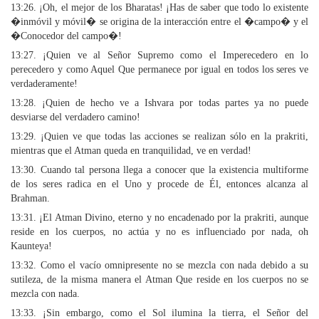
13:26. ¡Oh, el mejor de los Bharatas! ¡Has de saber que todo lo existente
�inmóvil y móvil� se origina de la interacción entre el �campo� y el
�Conocedor del campo�!
13:27. ¡Quien ve al Señor Supremo como el Imperecedero en lo
perecedero y como Aquel Que permanece por igual en todos los seres ve
verdaderamente!
13:28. ¡Quien de hecho ve a Ishvara por todas partes ya no puede
desviarse del verdadero camino!
13:29. ¡Quien ve que todas las acciones se realizan sólo en la prakriti,
mientras que el Atman queda en tranquilidad, ve en verdad!
13:30. Cuando tal persona llega a conocer que la existencia multiforme
de los seres radica en el Uno y procede de Él, entonces alcanza al
Brahman.
13:31. ¡El Atman Divino, eterno y no encadenado por la prakriti, aunque
reside en los cuerpos, no actúa y no es influenciado por nada, oh
Kaunteya!
13:32. Como el vacío omnipresente no se mezcla con nada debido a su
sutileza, de la misma manera el Atman Que reside en los cuerpos no se
mezcla con nada.
13:33. ¡Sin embargo, como el Sol ilumina la tierra, el Señor del