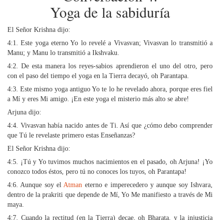
Yoga de la sabiduría
El Señor Krishna dijo:
4:1. Este yoga eterno Yo lo revelé a Vivasvan; Vivasvan lo transmitió a
Manu; y Manu lo transmitió a Ikshvaku.
4:2. De esta manera los reyes-sabios aprendieron el uno del otro, pero
con el paso del tiempo el yoga en la Tierra decayó, oh Parantapa.
4:3. Este mismo yoga antiguo Yo te lo he revelado ahora, porque eres fiel
a Mí y eres Mi amigo. ¡En este yoga el misterio más alto se abre!
Arjuna dijo:
4:4. Vivasvan había nacido antes de Ti. Así que ¿cómo debo comprender
que Tú le revelaste primero estas Enseñanzas?
El Señor Krishna dijo:
4:5. ¡Tú y Yo tuvimos muchos nacimientos en el pasado, oh Arjuna! ¡Yo
conozco todos éstos, pero tú no conoces los tuyos, oh Parantapa!
4:6. Aunque soy el
Atman
eterno e imperecedero y aunque soy Ishvara,
dentro de la prakriti que depende de Mí, Yo Me manifiesto a través de Mi
maya.
4:7. Cuando la rectitud (en la Tierra) decae, oh Bharata, y la injusticia