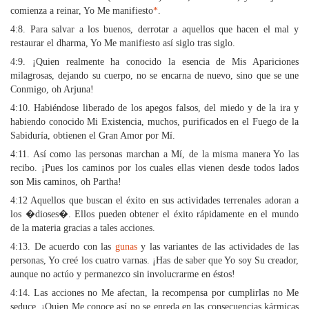
comienza a reinar, Yo Me manifiesto
*
.
4:8. Para salvar a los buenos, derrotar a aquellos que hacen el mal y
restaurar el dharma, Yo Me manifiesto así siglo tras siglo.
4:9. ¡Quien realmente ha conocido la esencia de Mis Apariciones
milagrosas, dejando su cuerpo, no se encarna de nuevo, sino que se une
Conmigo, oh Arjuna!
4:10. Habiéndose liberado de los apegos falsos, del miedo y de la ira y
habiendo conocido Mi Existencia, muchos, purificados en el Fuego de la
Sabiduría, obtienen el Gran Amor por Mí.
4:11. Así como las personas marchan a Mí, de la misma manera Yo las
recibo. ¡Pues los caminos por los cuales ellas vienen desde todos lados
son Mis caminos, oh Partha!
4:12 Aquellos que buscan el éxito en sus actividades terrenales adoran a
los �dioses�. Ellos pueden obtener el éxito rápidamente en el mundo
de la materia gracias a tales acciones.
4:13. De acuerdo con las
gunas
y las variantes de las actividades de las
personas, Yo creé los cuatro varnas. ¡Has de saber que Yo soy Su creador,
aunque no actúo y permanezco sin involucrarme en éstos!
4:14. Las acciones no Me afectan, la recompensa por cumplirlas no Me
seduce. ¡Quien Me conoce así no se enreda en las consecuencias kármicas