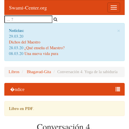
Swami-Center.org
Toggle
navigatio
×
Noticias:
29.03.20
Dichos del Maestro
28.03.20
¿Qué enseña el Maestro?
08.03.20
Una nueva vida pura
Libros
Bhagavad-Gita
Conversación 4. Yoga de la sabiduría
�ndice
Libro en PDF
.
Conversación 4.