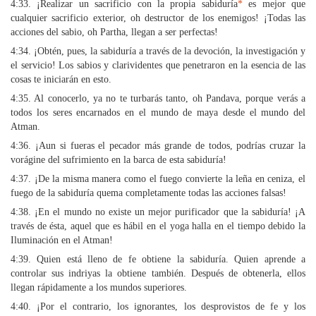
4:33. ¡Realizar un sacrificio con la propia sabiduría
*
es mejor que
cualquier sacrificio exterior, oh destructor de los enemigos! ¡Todas las
acciones del sabio, oh Partha, llegan a ser perfectas!
4:34. ¡Obtén, pues, la sabiduría a través de la devoción, la investigación y
el servicio! Los sabios y clarividentes que penetraron en la esencia de las
cosas te iniciarán en esto.
4:35. Al conocerlo, ya no te turbarás tanto, oh Pandava, porque verás a
todos los seres encarnados en el mundo de maya desde el mundo del
Atman.
4:36. ¡Aun si fueras el pecador más grande de todos, podrías cruzar la
vorágine del sufrimiento en la barca de esta sabiduría!
4:37. ¡De la misma manera como el fuego convierte la leña en ceniza, el
fuego de la sabiduría quema completamente todas las acciones falsas!
4:38. ¡En el mundo no existe un mejor purificador que la sabiduría! ¡A
través de ésta, aquel que es hábil en el yoga halla en el tiempo debido la
Iluminación en el Atman!
4:39. Quien está lleno de fe obtiene la sabiduría. Quien aprende a
controlar sus indriyas la obtiene también. Después de obtenerla, ellos
llegan rápidamente a los mundos superiores.
4:40. ¡Por el contrario, los ignorantes, los desprovistos de fe y los