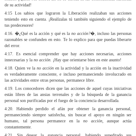
de su actividad!
4:15 Los sabios que lograron la Liberación realizaban sus acciones
teniendo esto en cuenta. ¡Realízalas tú también siguiendo el ejemplo de
tus predecesores!
4:16. �¿Qué es la acción y qué es la
no acción?
�, incluso las personas
razonables se confunden en esto. Te lo explico para que puedas liberarte
del error.
4:17. Es esencial comprender que hay acciones necesarias, acciones
innecesarias y la
no acción.
¡Hay que orientarse bien en este asunto!
4:18. Quien ve la
no acción
en la actividad y la acción en la inactividad
es verdaderamente consciente, e incluso permaneciendo involucrado en
las actividades entre otras personas, permanece libre.
4:19. Los conocedores dicen que las acciones de aquel cuyas iniciativas
están libres de las ansias terrenales y de la búsqueda de la ganancia
personal son purificadas por el fuego de la conciencia desarrollada.
4:20. Habiendo perdido el afán por obtener la ganancia personal,
permaneciendo siempre satisfecha, sin buscar el apoyo en ningún ser
humano, tal persona permanece en la
no acción,
aunque actúa
constantemente.
4:21. Sin desear la ganancia personal, habiendo supeditado sus