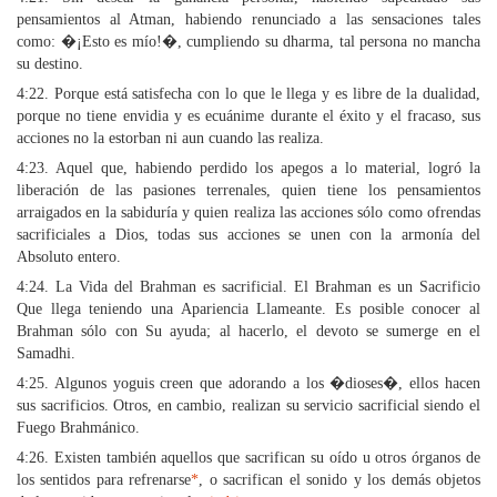
pensamientos al Atman, habiendo renunciado a las sensaciones tales
como: �¡Esto es mío!�, cumpliendo su dharma, tal persona no mancha
su destino.
4:22. Porque está satisfecha con lo que le llega y es libre de la dualidad,
porque no tiene envidia y es ecuánime durante el éxito y el fracaso, sus
acciones no la estorban ni aun cuando las realiza.
4:23. Aquel que, habiendo perdido los apegos a lo material, logró la
liberación de las pasiones terrenales, quien tiene los pensamientos
arraigados en la sabiduría y quien realiza las acciones sólo como ofrendas
sacrificiales a Dios, todas sus acciones se unen con la armonía del
Absoluto entero.
4:24. La Vida del Brahman es sacrificial. El Brahman es un Sacrificio
Que llega teniendo una Apariencia Llameante. Es posible conocer al
Brahman sólo con Su ayuda; al hacerlo, el devoto se sumerge en el
Samadhi.
4:25. Algunos yoguis creen que adorando a los �dioses�, ellos hacen
sus sacrificios. Otros, en cambio, realizan su servicio sacrificial siendo el
Fuego Brahmánico.
4:26. Existen también aquellos que sacrifican su oído u otros órganos de
los sentidos para refrenarse
*
, o sacrifican el sonido y los demás objetos